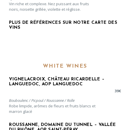
Vin riche et complexe. Nez puissant aux fruits
noirs, noisette grillée, violette et réglisse.
PLUS DE RÉFÉRENCES SUR NOTRE CARTE DES
VINS
WHITE WINES
VIGNELACROIX, CHÂTEAU RICARDELLE –
LANGUEDOC, AOP LANGUEDOC
39
€
Bouboulenc / Picpoul / Roussanne / Rolle
Robe limpide, arômes de fleurs et fruits blancs et
marron glacé
ROUSSANNE, DOMAINE DU TUNNEL – VALLÉE
DU RHÔNE, AOP SAINT-PÉRAY