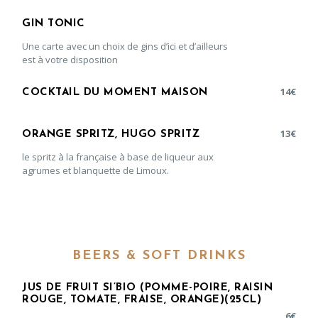
GIN TONIC
Une carte avec un choix de gins d’ici et d’ailleurs
est à votre disposition
14
€
COCKTAIL DU MOMENT MAISON
13
€
ORANGE SPRITZ, HUGO SPRITZ
le spritz à la française à base de liqueur aux
agrumes et blanquette de Limoux.
BEERS & SOFT DRINKS
JUS DE FRUIT SI’BIO (POMME-POIRE, RAISIN
ROUGE, TOMATE, FRAISE, ORANGE)(25CL)
6
€