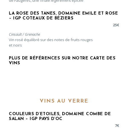
de Faugères, une finale légèrement épicée
LA ROSE DES TANES, DOMAINE EMILE ET ROSE
– IGP COTEAUX DE BÉZIERS
25
€
Cinsault / Grenache
Vin rosé équilibré sur des notes de fruits rouges
et noirs
PLUS DE RÉFÉRENCES SUR NOTRE CARTE DES
VINS
VINS AU VERRE
COULEURS D’ETOILES, DOMAINE COMBE DE
SALAN – IGP PAYS D’OC
7
€