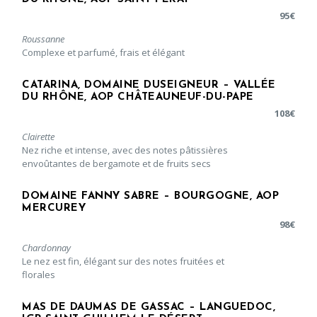
95
€
Roussanne
Complexe et parfumé, frais et élégant
CATARINA, DOMAINE DUSEIGNEUR – VALLÉE
DU RHÔNE, AOP CHÂTEAUNEUF-DU-PAPE
108
€
Clairette
Nez riche et intense, avec des notes pâtissières
envoûtantes de bergamote et de fruits secs
DOMAINE FANNY SABRE – BOURGOGNE, AOP
MERCUREY
98
€
Chardonnay
Le nez est fin, élégant sur des notes fruitées et
florales
MAS DE DAUMAS DE GASSAC – LANGUEDOC,