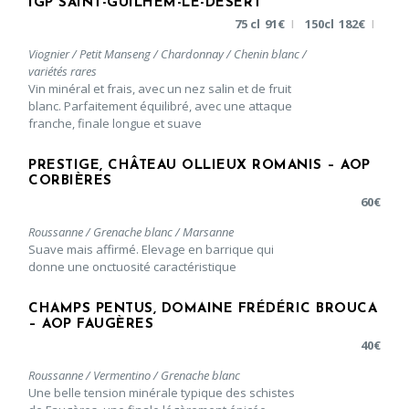
IGP SAINT-GUILHEM-LE-DÉSERT
75 cl
91
€
150cl
182
€
|
|
Viognier / Petit Manseng / Chardonnay / Chenin blanc /
variétés rares
Vin minéral et frais, avec un nez salin et de fruit
blanc. Parfaitement équilibré, avec une attaque
franche, finale longue et suave
PRESTIGE, CHÂTEAU OLLIEUX ROMANIS – AOP
CORBIÈRES
60
€
Roussanne / Grenache blanc / Marsanne
Suave mais affirmé. Elevage en barrique qui
donne une onctuosité caractéristique
CHAMPS PENTUS, DOMAINE FRÉDÉRIC BROUCA
– AOP FAUGÈRES
40
€
Roussanne / Vermentino / Grenache blanc
Une belle tension minérale typique des schistes