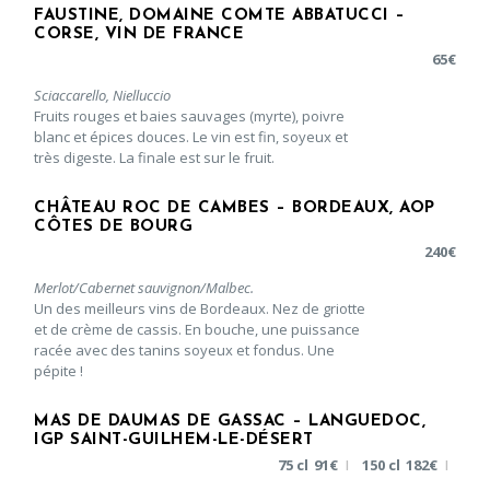
FAUSTINE, DOMAINE COMTE ABBATUCCI –
CORSE, VIN DE FRANCE
65
€
Sciaccarello, Nielluccio
Fruits rouges et baies sauvages (myrte), poivre
blanc et épices douces. Le vin est fin, soyeux et
très digeste. La finale est sur le fruit.
CHÂTEAU ROC DE CAMBES – BORDEAUX, AOP
CÔTES DE BOURG
240
€
Merlot/Cabernet sauvignon/Malbec.
Un des meilleurs vins de Bordeaux. Nez de griotte
et de crème de cassis. En bouche, une puissance
racée avec des tanins soyeux et fondus. Une
pépite !
MAS DE DAUMAS DE GASSAC – LANGUEDOC,
IGP SAINT-GUILHEM-LE-DÉSERT
75 cl
91
€
150 cl
182
€
|
|