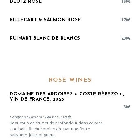
150
€
DEUTZ ROSÉ
170
€
BILLECART & SALMON ROSÉ
200
€
RUINART BLANC DE BLANCS
ROSÉ WINES
DOMAINE DES ARDOISES « COSTE RÉBÉZO »,
VIN DE FRANCE, 2023
30
€
Carignan / Lledoner Pelut / Cinsault
Beaucoup de fruit et de profondeur dans ce rosé.
Une belle fluidité prolongée par une finale
salivante. Jolie longueur.