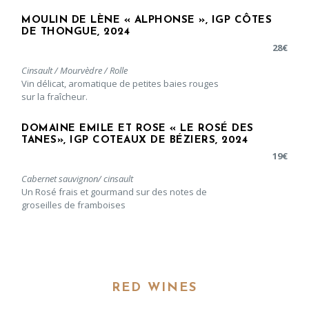
MOULIN DE LÈNE « ALPHONSE », IGP CÔTES
DE THONGUE, 2024
28
€
Cinsault / Mourvèdre / Rolle
Vin délicat, aromatique de petites baies rouges
sur la fraîcheur.
DOMAINE EMILE ET ROSE « LE ROSÉ DES
TANES», IGP COTEAUX DE BÉZIERS, 2024
19
€
Cabernet sauvignon/ cinsault
Un Rosé frais et gourmand sur des notes de
groseilles de framboises
RED WINES