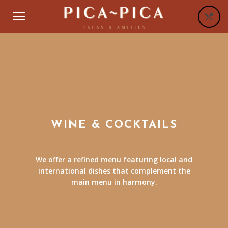
WINE & COCKTAILS
We offer a refined menu featuring local and
international dishes that complement the
main menu in harmony.